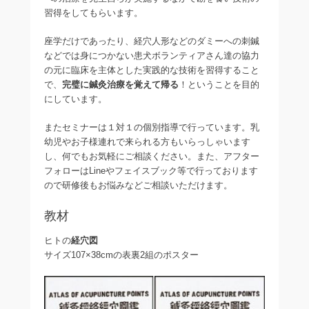
習得をしてもらいます。
座学だけであったり、経穴人形などのダミーへの刺鍼
などでは身につかない患犬ボランティアさん達の協力
の元に臨床を主体とした実践的な技術を習得すること
で、
完璧に鍼灸治療を覚えて帰る
！ということを目的
にしています。
またセミナーは１対１の個別指導で行っています。乳
幼児やお子様連れで来られる方もいらっしゃいます
し、何でもお気軽にご相談ください。また、アフター
フォローはLineやフェイスブック等で行っております
ので研修後もお悩みなどご相談いただけます。
教材
ヒトの
経穴図
サイズ107×38cmの表裏2組のポスター