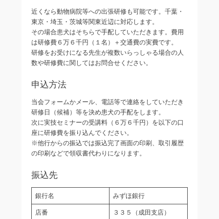
近くなら動物病院等への出張研修も可能です。千葉・
東京・埼玉・茨城等関東近辺に対応します。
その場合患犬はそちらで手配していただきます。費用
は研修費６万６千円（１名）＋交通費の実費です。
研修をお受けになる先生が複数いらっしゃる場合の人
数や研修費に関してはお問合せください。
申込方法
当会フォームかメール、電話等で連絡をしていただき
研修日（候補）等を決め患犬の手配をします。
次に実技セミナーの受講料（６万６千円）を以下の口
座に研修費を振り込んでください。
※他行からの振込では振込完了画面の印刷、取引履歴
の印刷などで領収書代わりになります。
振込先
銀行名
みずほ銀行
店番
３３５（成田支店）