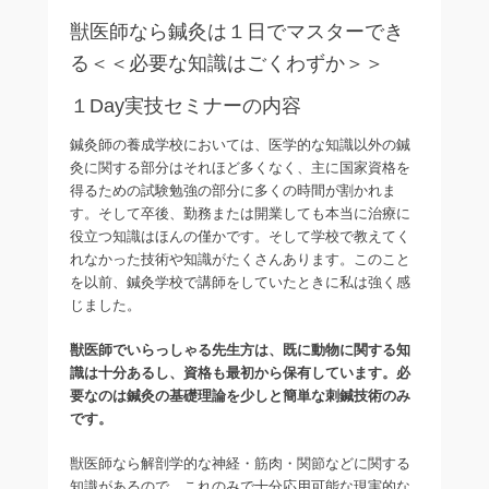
獣医師なら鍼灸は１日でマスターでき
る＜＜必要な知識はごくわずか＞＞
１Day実技セミナーの内容
鍼灸師の養成学校においては、医学的な知識以外の鍼
灸に関する部分はそれほど多くなく、主に国家資格を
得るための試験勉強の部分に多くの時間が割かれま
す。そして卒後、勤務または開業しても本当に治療に
役立つ知識はほんの僅かです。そして学校で教えてく
れなかった技術や知識がたくさんあります。このこと
を以前、鍼灸学校で講師をしていたときに私は強く感
じました。
獣医師でいらっしゃる先生方は、既に動物に関する知
識は十分あるし、資格も最初から保有しています。必
要なのは鍼灸の基礎理論を少しと簡単な刺鍼技術のみ
です。
獣医師なら解剖学的な神経・筋肉・関節などに関する
知識があるので、これのみで十分応用可能な現実的な