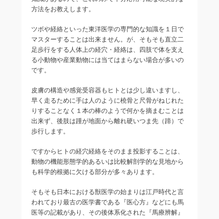
方法をお教えします。
ツボや経絡といった東洋医学の専門的な知識を１日で
マスターすることは出来ません。が、そもそも直立二
足歩行をする人体上の経穴・経絡は、四肢で体を支え
る小動物や産業動物には当てはまらない場合が多いの
です。
皮膚の構造や感覚受容器もヒトとは少し違いますし、
早く走るために手は人のように橈骨と尺骨がねじれた
りすることなく１本の棒のようで何かを摘まむことは
出来ず、後肢は踵が地面から離れ硬いつま先（蹄）で
歩行します。
ですからヒトの経穴経絡をそのまま投影することは、
動物の機能形態学的あるいは比較解剖学的な見地から
も科学的根拠に欠ける部分が多々あります。
そもそも日本における獣医学の始まりは江戸時代と言
われており最古の医学書である『医心方』などにも馬
医等の記載があり、その後体系化された『馬療辨解』