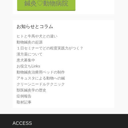
鍼灸♡動物病院
お知らせとコラム
ヒトと牛馬や犬との違い
動物鍼灸の起源
１日セミナーでどの程度実践力がつく？
漢方薬について
患犬募集中
お役立ちLinks
動物鍼灸治療用ベッドの制作
アキュスタによる動物への鍼
クリーンニードルテクニック
獣医鍼灸学の歴史
症例報告
取材記事
ACCESS