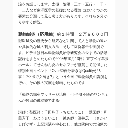
論をお話しします。太極・陰陽・三才・五行・十干・
十二支など東洋医学の基礎になる理論にはいくつかの
要素に分類して見る考え方があります。それらを分か
りやすく解説。
動物鍼灸（応用編）
約１時間 ２万８６００円
獣医鍼灸の歴史から経穴などに関して人と動物の違い
や具体的な鍼の刺入方法。そして症例報告や実演で
す。ビデオは日本動物鍼灸治療研究会の今までの活動
記録をまとめたもので2008年10月13日に東京ベイ幕張
ホールにてせんねん灸のセネファが協賛して開催した
特別企画イベント「Over30自分磨きはQualityが大
事！?ツボで女磨き?」という企画で動物鍼灸の講演を
行い、その後の実演を録画したものです。
「動物の鍼灸マッサージ治療」-下半身不随のワンちゃ
んが数回の鍼治療で走る-
講師：獣医師：千田珠子（ちだたまこ）、獣医師：和
藤斉子（わとうせいこ）、鍼灸師：酒井茂一（さかい
しげかず）上記講演を中心にし、他は院内での治療の