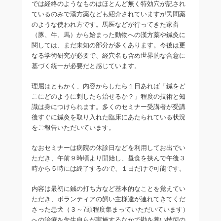
では経絡のようなものはほとんど無く特効穴が記され
ているのみで漢方薬なども紹介されていますが民間薬
のような使われ方です。馬医などが行ってきた家畜
（豚、牛、馬）から始まった動物への漢方薬や鍼灸に
関しては、まだ未知の部分が多くあります。今後は更
なる学術研究が必要で、経穴名も含め世界的な合意に
基づく統一が必要だと感じています。
理屈はともかく、内容からしたら１日あれば「鍼をど
こにどのように刺したら治せるか？」程度の技術と知
識は身につけられます。多くのセミナー受講者が受講
後すぐに鍼灸を取り入れた臨床にあたられている状況
をご報告いただいています。
なおセミナーは病院の休診日などを利用してお出でい
ただき、午前９時頃より開始し、昼食を挟んで午後３
時から５時には終了するので、１日だけで可能です。
内容は最初に鍼の打ち方など基本的なことを覚えてい
ただき、ボランティアの飼い主様達が連れてきてくだ
さった患犬（３～7頭程度集まっていただいています）
への治療を先生自らが実施するなかで勘を養い技術の