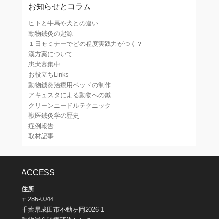
お知らせとコラム
ヒトと牛馬や犬との違い
動物鍼灸の起源
１日セミナーでどの程度実践力がつく？
漢方薬について
患犬募集中
お役立ちLinks
動物鍼灸治療用ベッドの制作
アキュスタによる動物への鍼
クリーンニードルテクニック
獣医鍼灸学の歴史
症例報告
取材記事
ACCESS
住所
〒286-0044
千葉県成田市不動ヶ岡2026-1