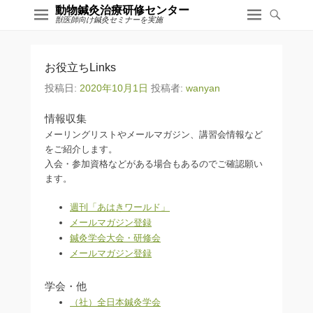
動物鍼灸治療研修センター
獣医師向け鍼灸セミナーを実施
お役立ちLinks
投稿日:
2020年10月1日
投稿者:
wanyan
情報収集
メーリングリストやメールマガジン、講習会情報など
をご紹介します。
入会・参加資格などがある場合もあるのでご確認願い
ます。
週刊「あはきワールド」
メールマガジン登録
鍼灸学会大会・研修会
メールマガジン登録
学会・他
（社）全日本鍼灸学会