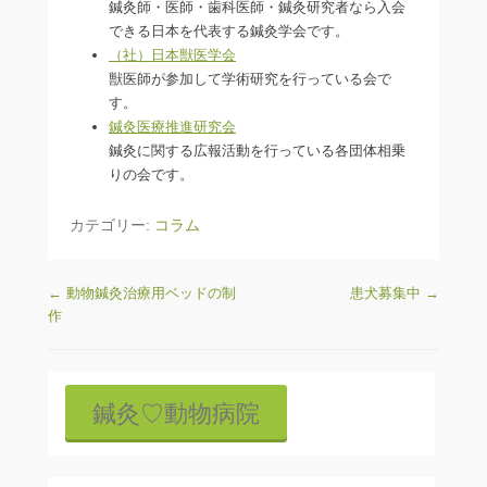
鍼灸師・医師・歯科医師・鍼灸研究者なら入会
できる日本を代表する鍼灸学会です。
（社）日本獣医学会
獣医師が参加して学術研究を行っている会で
す。
鍼灸医療推進研究会
鍼灸に関する広報活動を行っている各団体相乗
りの会です。
カテゴリー:
コラム
投稿ナビゲーション
←
動物鍼灸治療用ベッドの制
患犬募集中
→
作
鍼灸♡動物病院